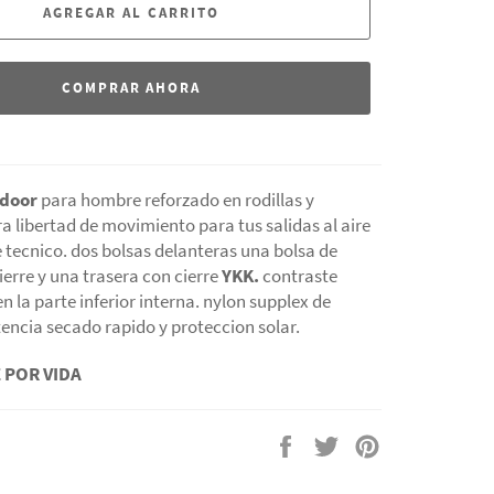
AGREGAR AL CARRITO
COMPRAR AHORA
tdoor
para hombre r
eforzado en rodillas y
a libertad de movimiento para tus salidas al aire
e tecnico. dos bolsas delanteras una bolsa de
erre y una trasera con cierre
YKK.
contraste
en la parte inferior interna. nylon supplex de
encia secado rapido y proteccion solar.
 POR VIDA
Compartir
Tuitear
Pinear
en
en
en
Facebook
Twitter
Pinterest