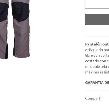
Pantalón ou
articulado par
libre con cort
costado con ci
de
doble tela 
maxima resist
GARANTIA DE
Compartir