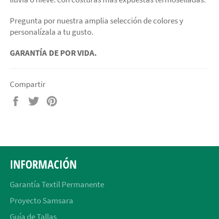
Pregunta por nuestra amplia selección de colores y
personalízala a tu gusto.
GARANTÍA
DE POR VIDA.
Compartir
Compartir
Tuitear
Pinear
en
en
en
Facebook
Twitter
Pinterest
INFORMACIÓN
Garantía Textil Permanente
Proyecto Samsara
Guía de Tallas