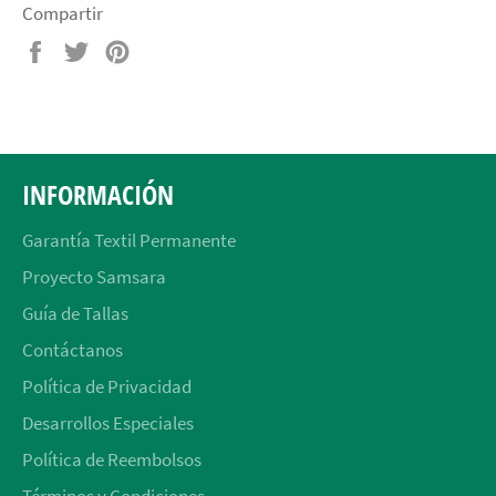
Compartir
Compartir
Tuitear
Pinear
en
en
en
Facebook
Twitter
Pinterest
INFORMACIÓN
Garantía Textil Permanente
Proyecto Samsara
Guía de Tallas
Contáctanos
Política de Privacidad
Desarrollos Especiales
Política de Reembolsos
Términos y Condiciones