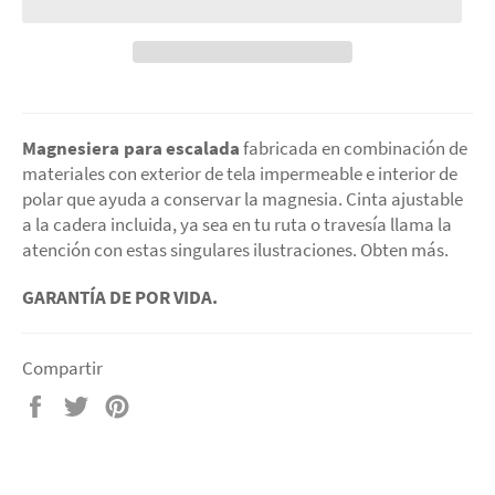
Magnesiera para escalada
fabricada en combinación de
materiales con exterior de tela impermeable e interior de
polar que ayuda a conservar la magnesia. Cinta ajustable
a la cadera incluida, ya sea en tu ruta o travesía llama la
atención con estas singulares ilustraciones. Obten más.
GARANTÍA DE POR VIDA.
Compartir
Compartir
Tuitear
Pinear
en
en
en
Facebook
Twitter
Pinterest