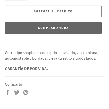
AGREGAR AL CARRITO
COMPRAR AHORA
Gorra tipo snapback con tejido suavizado, visera plana,
autoajustable y bordada. Lleva tu estilo a todos lados.
GARANTÍA DE POR VIDA.
Compartir
Compartir
Tuitear
Pinear
en
en
en
Facebook
Twitter
Pinterest