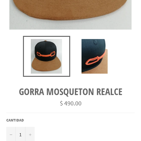
GORRA MOSQUETON REALCE
Precio
$ 490.00
habitual
CANTIDAD
−
+