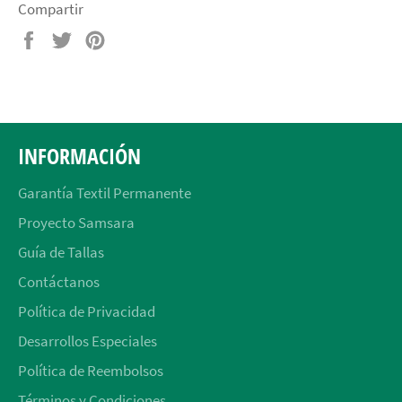
Compartir
Compartir
Tuitear
Pinear
en
en
en
Facebook
Twitter
Pinterest
INFORMACIÓN
Garantía Textil Permanente
Proyecto Samsara
Guía de Tallas
Contáctanos
Política de Privacidad
Desarrollos Especiales
Política de Reembolsos
Términos y Condiciones