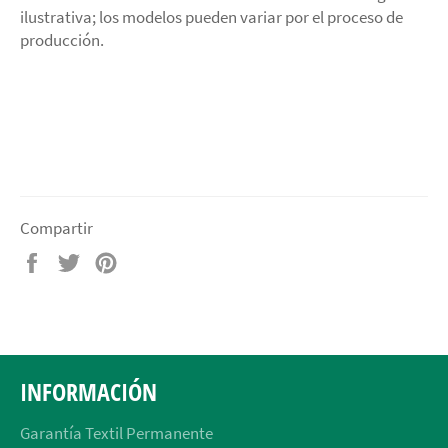
ilustrativa; los modelos pueden variar por el proceso de
producción.
Compartir
Compartir
Tuitear
Pinear
en
en
en
Facebook
Twitter
Pinterest
INFORMACIÓN
Garantía Textil Permanente