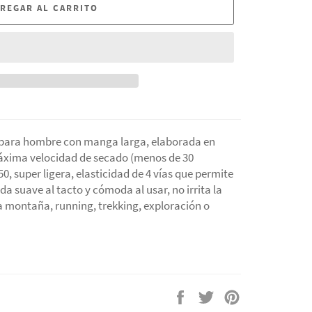
REGAR AL CARRITO
para hombre con manga larga, elaborada en
Máxima velocidad de secado (menos de 30
50, super ligera, elasticidad de 4 vías que permite
nda
suave al tacto y cómoda al usar, no irrita la
la montaña, running, trekking, exploración o
Compartir
Tuitear
Pinear
en
en
en