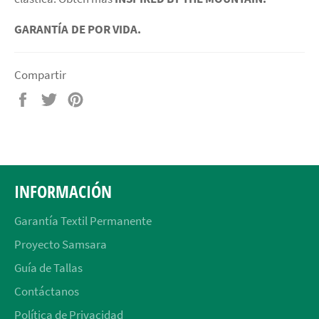
GARANTÍA
DE POR VIDA.
Compartir
Compartir
Tuitear
Pinear
en
en
en
Facebook
Twitter
Pinterest
INFORMACIÓN
Garantía Textil Permanente
Proyecto Samsara
Guía de Tallas
Contáctanos
Política de Privacidad