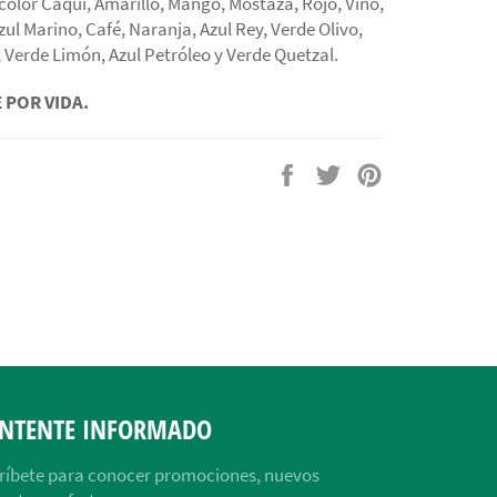
color Caqui, Amarillo, Mango, Mostaza, Rojo, Vino,
Azul Marino, Café, Naranja, Azul Rey, Verde Olivo,
 Verde Limón, Azul Petróleo y Verde Quetzal.
 POR VIDA.
Compartir
Tuitear
Pinear
en
en
en
Facebook
Twitter
Pinterest
NTENTE INFORMADO
ríbete para conocer promociones, nuevos